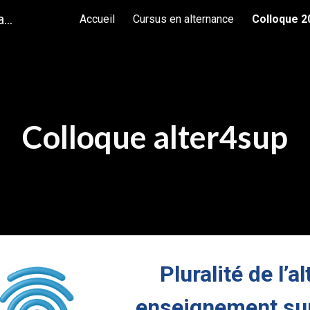
alter4sup - L'enseignement supérieur autrement.
Accueil
Cursus en alternance
Colloque 2
ip to main content
Skip to navigat
Colloque alter4sup
Pluralité de l’
enseignement sup