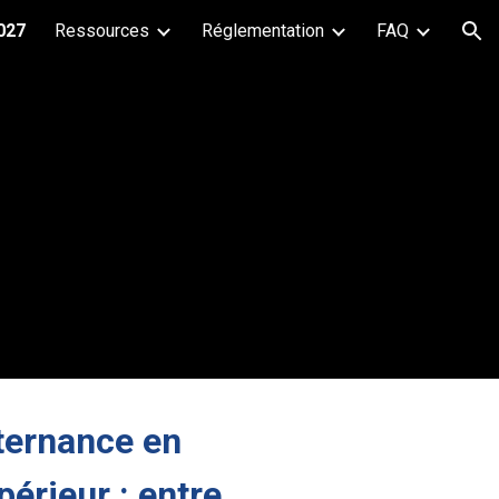
027
Ressources
Réglementation
FAQ
ion
alternance en
érieur : entre