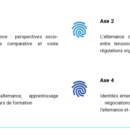
Axe
2
nance : perspectives socio-
L’alternance 
yse comparative et visée
entre tensions
régulations or
Axe 4
lternance, apprentissage
Identités émer
urs de formation
: négociatio
l’alternance et